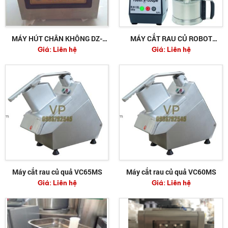
MÁY HÚT CHÂN KHÔNG DZ-
MÁY CẮT RAU CỦ ROBOT
Giá:
Liên hệ
Giá:
Liên hệ
400/2F
COUPE R 211XL 550W
Máy cắt rau củ quả VC65MS
Máy cắt rau củ quả VC60MS
Giá:
Liên hệ
Giá:
Liên hệ