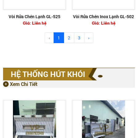
Vòi Rửa Chén Lạnh GL-525
Vòi Rửa Chén Inox Lạnh GL-502
Giá:
Liên hệ
Giá:
Liên hệ
‹
1
2
3
›
HỆ THỐNG HÚT KHÓI
Xem Chi Tiết