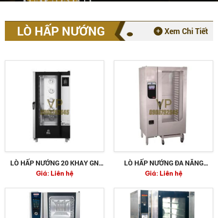
LÒ HẤP NƯỚNG
Xem Chi Tiết
LÒ HẤP NƯỚNG 20 KHAY GN
LÒ HẤP NƯỚNG ĐA NĂNG
Giá:
Liên hệ
Giá:
Liên hệ
2/1 STG 202 V7 T
FKECOD221T