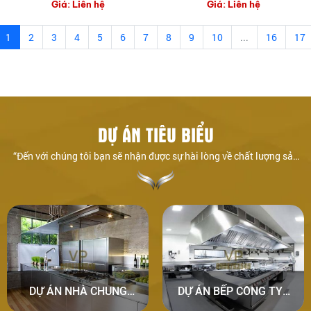
Giá:
Liên hệ
Giá:
Liên hệ
PDRT
OBM1080 T PDRT
1
2
3
4
5
6
7
8
9
10
...
16
17
DỰ ÁN TIÊU BIỂU
“Đến với chúng tôi bạn sẽ nhận được sự hài lòng về chất lượng sản
phẩm – dịch vụ”
DỰ ÁN NHÀ CHUNG
DỰ ÁN BẾP CÔNG TY -
CƯ - CĂN HỘ
XÍ NGHIỆP