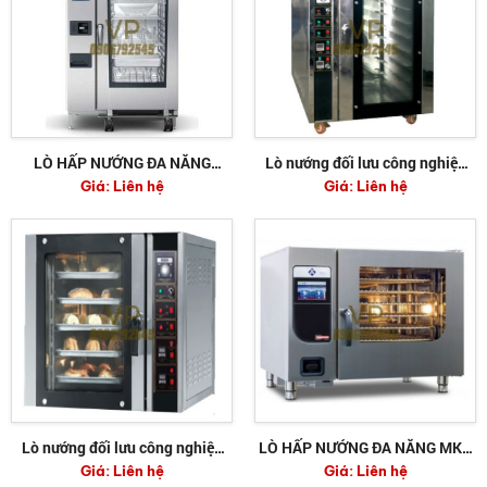
LÒ HẤP NƯỚNG ĐA NĂNG
Lò nướng đối lưu công nghiệp
Giá:
Liên hệ
Giá:
Liên hệ
RATIONAL ICP 20-2/1 E
Arble 10 khay
Lò nướng đối lưu công nghiệp
LÒ HẤP NƯỚNG ĐA NĂNG MKN
Giá:
Liên hệ
Giá:
Liên hệ
Arble 5 khay
FKECOD615T