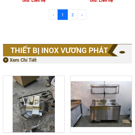
Giá:
Liên hệ
Giá:
Liên hệ
NƯỚNG ĐA NĂNG
‹
1
2
›
THIẾT BỊ INOX VƯƠNG PHÁT
Xem Chi Tiết