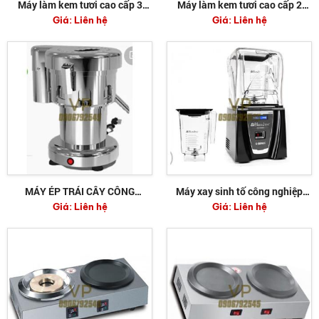
Máy làm kem tươi cao cấp 3
Máy làm kem tươi cao cấp 2
Giá:
Liên hệ
Giá:
Liên hệ
máy nén dạng bàn
máy nén dạng bàn
MÁY ÉP TRÁI CÂY CÔNG
Máy xay sinh tố công nghiệp
Giá:
Liên hệ
Giá:
Liên hệ
NGHIỆP BẰNG INOX
Blendtec Connoisseur 825