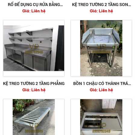
RỔ ĐỂ DỤNG CỤ RỬA BẰNG
KỆ TREO TƯỜNG 2 TẦNG SONG
Giá:
Liên hệ
Giá:
Liên hệ
INOX
CÓ GIĂNG 3 MẶT
KỆ TREO TƯỜNG 2 TẦNG PHẲNG
BỒN 1 CHẬU CÓ THÀNH TRÁI
Giá:
Liên hệ
Giá:
Liên hệ
VÀ THÀNH PHẢI