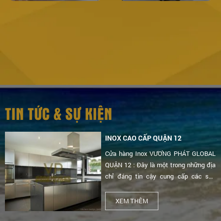
TIN TỨC & SỰ KIỆN
INOX CAO CẤP QUẬN 12
Cửa hàng Inox VƯƠNG PHÁT GLOBAL
QUẬN 12 : Đây là một trong những địa
chỉ đáng tin cậy cung cấp các sản
phẩm inox cao cấp như cửa, cầu thang,
lan can, bàn ghế, và nhiều sản phẩm
XEM THÊM
gia dụng khác với chất lượng tốt và giá