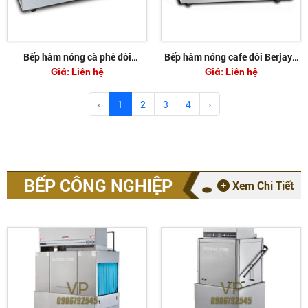
Bếp hâm nóng cà phê đôi
Bếp hâm nóng cafe đôi Berjaya
Giá:
Liên hệ
Giá:
Liên hệ
Berjaya BJY-CW2
BJY-CW2W
‹
1
2
3
4
›
BẾP CÔNG NGHIỆP
Xem Chi Tiết