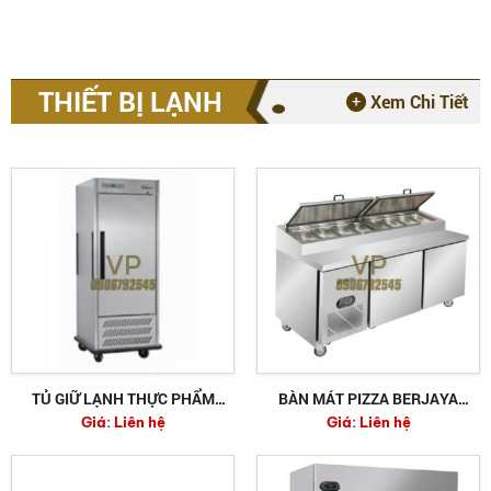
THIẾT BỊ LẠNH
Xem Chi Tiết
TỦ GIỮ LẠNH THỰC PHẨM
BÀN MÁT PIZZA BERJAYA
Giá:
Liên hệ
Giá:
Liên hệ
WILLIAMS MRC16SS
BS2D/PCF6/Z