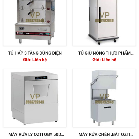
TỦ HẤP 3 TẦNG DÙNG ĐIỆN
TỦ GIỮ NÓNG THỰC PHẨM
Giá:
Liên hệ
Giá:
Liên hệ
WILLIAMS MHC-16-SS
MÁY RỬA LY OZTI OBY 50D
MÁY RỬA CHÉN ,BÁT OZTI