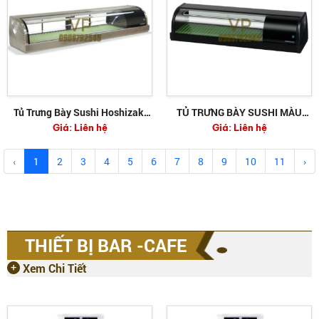
Tủ Trưng Bày Sushi Hoshizaki
TỦ TRƯNG BÀY SUSHI MÀU
Giá:
Liên hệ
Giá:
Liên hệ
HNC-210BE-R-S
ĐEN HOSHIZAKI HNC-180BE-R-
B
‹
1
2
3
4
5
6
7
8
9
10
11
›
THIẾT BỊ BAR -CAFE
Xem Chi Tiết