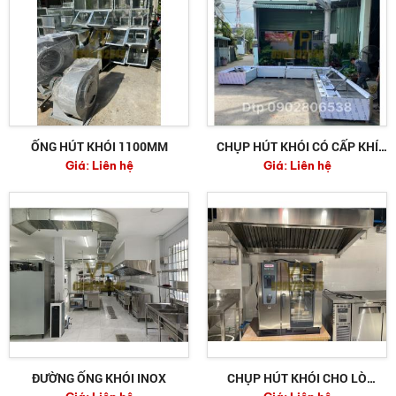
ỐNG HÚT KHÓI 1100MM
CHỤP HÚT KHÓI CÓ CẤP KHÍ
Giá:
Liên hệ
Giá:
Liên hệ
TƯƠI 7200MM
ĐƯỜNG ỐNG KHÓI INOX
CHỤP HÚT KHÓI CHO LÒ