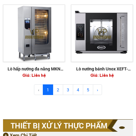
Lò hấp nướng đa năng MKN
Lò nướng bánh Unox XEFT-
Giá:
Liên hệ
Giá:
Liên hệ
FKECOD215T
04HS-ETRP
‹
1
2
3
4
5
›
THIẾT BỊ XỬ LÝ THỰC PHẨM
Xem Chi Tiết