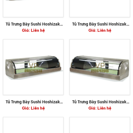
Tủ Trưng Bày Sushi Hoshizaki
Tủ Trưng Bày Sushi Hoshizaki
Giá:
Liên hệ
Giá:
Liên hệ
HNC-150BE-R-S
HNC-150BE-L-S
Tủ Trưng Bày Sushi Hoshizaki
Tủ Trưng Bày Sushi Hoshizaki
Giá:
Liên hệ
Giá:
Liên hệ
HNC-120BE-R-S
HNC-120BE-L-S