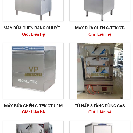
MÁY RỬA CHÉN BĂNG CHUYỀN
MÁY RỬA CHÉN G-TEK GT-
Giá:
Liên hệ
Giá:
Liên hệ
G-TEK GT-CR1
D1M/TC/RB
MÁY RỬA CHÉN G-TEK GT-U1M
TỦ HẤP 3 TẦNG DÙNG GAS
Giá:
Liên hệ
Giá:
Liên hệ