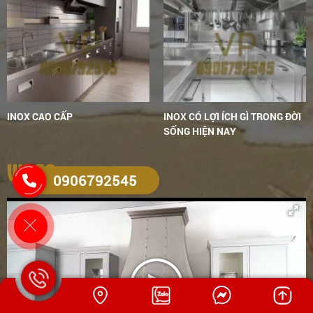
cả hợp lý.
INOX CAO CẤP
INOX CÓ LỢI ÍCH GÌ TRONG ĐỜI
SỐNG HIỆN NAY
VIDEO
0906792545