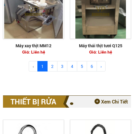
Máy xay thịt MM12
Máy thái thịt tươi Q125
Giá:
Liên hệ
Giá:
Liên hệ
‹
1
2
3
4
5
6
›
THIẾT BỊ RỬA
Xem Chi Tiết