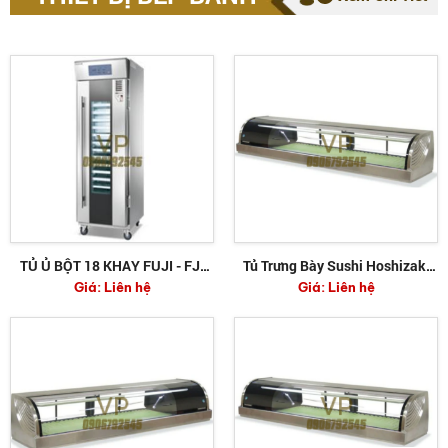
TỦ Ủ BỘT 18 KHAY FUJI - FJ-
Tủ Trưng Bày Sushi Hoshizaki
Giá:
Liên hệ
Giá:
Liên hệ
P18D
HNC-210BE-L-S