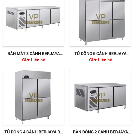
BÀN MÁT 3 CÁNH BERJAYA
TỦ ĐÔNG 6 CÁNH BERJAYA
Giá:
Liên hệ
Giá:
Liên hệ
BS3DC8/Z
BS6DUF/Z
TỦ ĐÔNG 4 CÁNH BERJAYA BS
BÀN ĐÔNG 2 CÁNH BERJAYA