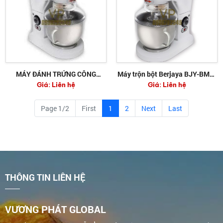
MÁY ĐÁNH TRỨNG CÔNG
Máy trộn bột Berjaya BJY-BM5-
Giá:
Liên hệ
Giá:
Liên hệ
NGHIỆP BERJAYA BJY-BM7N-B
B
Page 1/2
First
1
2
Next
Last
THÔNG TIN LIÊN HỆ
VƯƠNG PHÁT GLOBAL