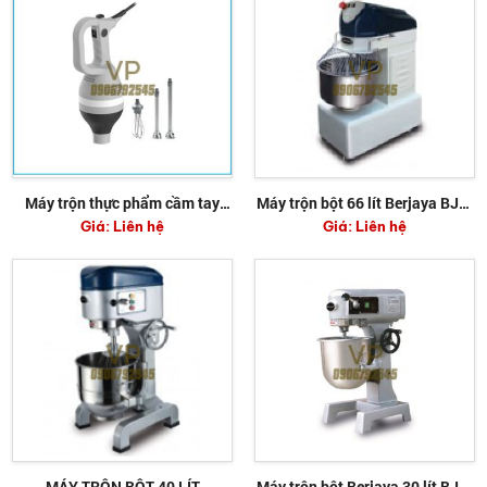
Máy trộn thực phẩm cầm tay
Máy trộn bột 66 lít Berjaya BJY-
Giá:
Liên hệ
Giá:
Liên hệ
Sirman VORTEX 43
SM50D
MÁY TRỘN BỘT 40 LÍT
Máy trộn bột Berjaya 30 lít BJY-