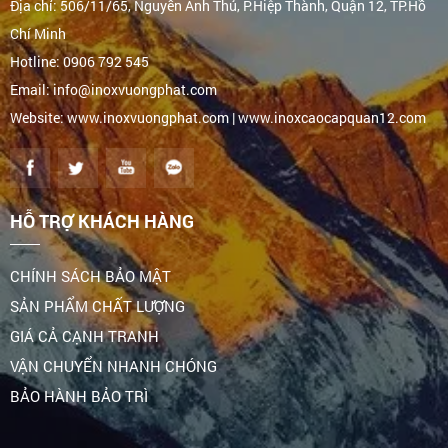
Địa chỉ: 506/11/65, Nguyễn Ảnh Thủ, P.Hiệp Thành, Quận 12, TP.Hồ
Chí Minh
Hotline: 0906 792 545
Email: info@inoxvuongphat.com
Website: www.inoxvuongphat.com | www.inoxcaocapquan12.com
HỖ TRỢ KHÁCH HÀNG
CHÍNH SÁCH BẢO MẬT
SẢN PHẨM CHẤT LƯỢNG
GIÁ CẢ CẠNH TRANH
VẬN CHUYỂN NHANH CHÓNG
BẢO HÀNH BẢO TRÌ