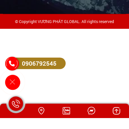
© Copyright VƯƠNG PHÁT GLOBAL. All rights reserved
0906792545