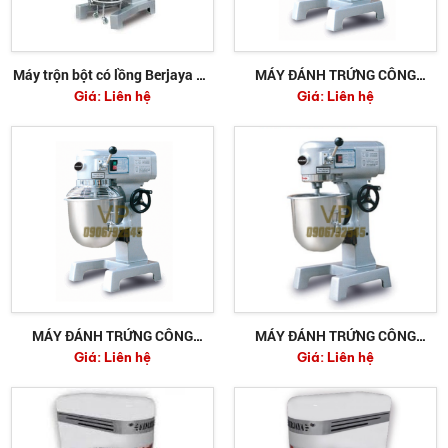
Máy trộn bột có lồng Berjaya 40
MÁY ĐÁNH TRỨNG CÔNG
Giá:
Liên hệ
Giá:
Liên hệ
lít BJY-BM40N
NGHIỆP BERJAYA BJY-BM30N
MÁY ĐÁNH TRỨNG CÔNG
MÁY ĐÁNH TRỨNG CÔNG
Giá:
Liên hệ
Giá:
Liên hệ
NGHIỆP BERJAYA BJY-BM20N
NGHIỆP BERJAYA BJY-BM10