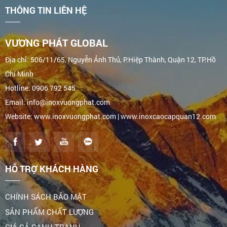
THÔNG TIN LIÊN HỆ
VƯƠNG PHÁT GLOBAL
Địa chỉ: 506/11/65, Nguyễn Ảnh Thủ, P.Hiệp Thành, Quận 12, TP.Hồ
Chí Minh
Hotline: 0906 792 545
Email: info@inoxvuongphat.com
Website: www.inoxvuongphat.com | www.inoxcaocapquan12.com
HỖ TRỢ KHÁCH HÀNG
CHÍNH SÁCH BẢO MẬT
SẢN PHẨM CHẤT LƯỢNG