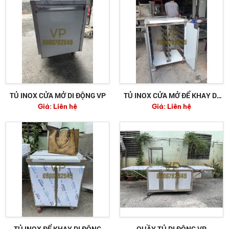
TỦ INOX CỬA MỞ DI ĐỘNG VP
TỦ INOX CỬA MỞ ĐỂ KHAY DI
Giá:
Liên hệ
Giá:
Liên hệ
ĐỘNG 800MM
TỦ INOX ĐỂ KHAY DI ĐỘNG
QUẦY TỦ DI ĐỘNG VP