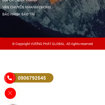
GIÁ CẢ CẠNH TRANH
VẬN CHUYỂN NHANH CHÓNG
BẢO HÀNH BẢO TRÌ
© Copyright VƯƠNG PHÁT GLOBAL. All rights reserved
0906792545