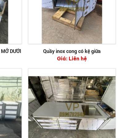
 MỞ DƯỚI
Quầy inox cong có kệ giữa
Giá:
Liên hệ