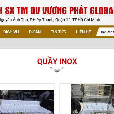
DỊCH VỤ
DỰ ÁN
TIN TỨC
LIÊN HỆ
QUẦY INOX