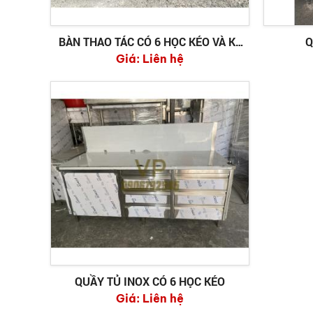
BÀN THAO TÁC CÓ 6 HỌC KÉO VÀ KỆ
Q
Giá:
RACK
Liên hệ
QUẦY TỦ INOX CÓ 6 HỌC KÉO
Giá:
Liên hệ