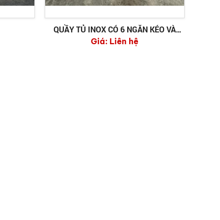
QUẦY TỦ INOX CÓ 6 NGĂN KÉO VÀ
Giá:
RÃNH ÚP LY
Liên hệ