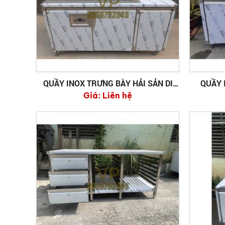
QUẦY INOX TRƯNG BÀY HẢI SẢN DI
QUẦY 
ĐỘNG 1700MM
Giá:
Liên hệ