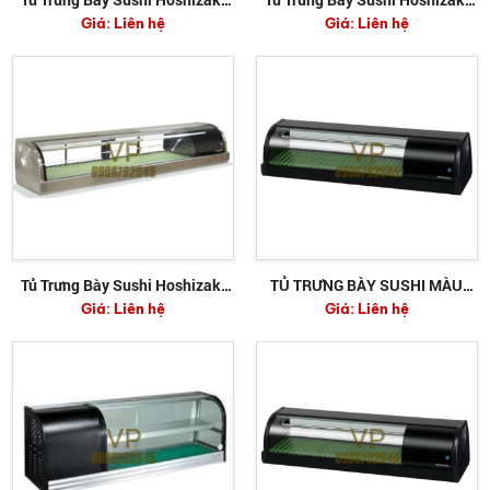
Giá:
Liên hệ
Giá:
Liên hệ
HNC-120BE-R-S
HNC-120BE-L-S
Tủ Trưng Bày Sushi Hoshizaki
TỦ TRƯNG BÀY SUSHI MÀU
Giá:
Liên hệ
Giá:
Liên hệ
HNC-210BE-R-S
ĐEN HOSHIZAKI HNC-180BE-R-
B