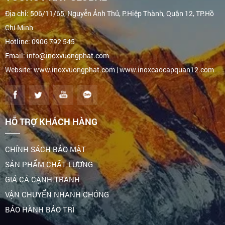
Địa chỉ: 506/11/65, Nguyễn Ảnh Thủ, P.Hiệp Thành, Quận 12, TP.Hồ
Chí Minh
Hotline: 0906 792 545
Email: info@inoxvuongphat.com
Website: www.inoxvuongphat.com | www.inoxcaocapquan12.com
HỖ TRỢ KHÁCH HÀNG
CHÍNH SÁCH BẢO MẬT
SẢN PHẨM CHẤT LƯỢNG
GIÁ CẢ CẠNH TRANH
VẬN CHUYỂN NHANH CHÓNG
BẢO HÀNH BẢO TRÌ