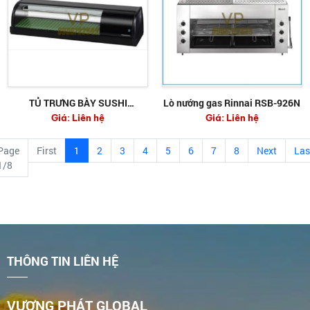
TỦ TRƯNG BÀY SUSHI
Lò nướng gas Rinnai RSB-926N
Giá:
Liên hệ
Giá:
Liên hệ
HOSHIZAKI HNC-120BE-L-B
Page
First
1
2
3
4
5
6
7
8
Next
Las
1/8
THÔNG TIN LIÊN HỆ
VƯƠNG PHÁT GLOBAL