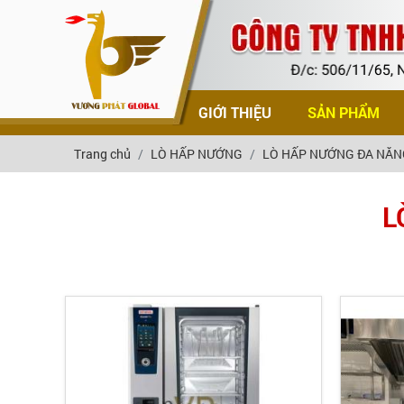
TRANG CHỦ
GIỚI THIỆU
SẢN PHẨM
Trang chủ
LÒ HẤP NƯỚNG
LÒ HẤP NƯỚNG ĐA NĂN
L