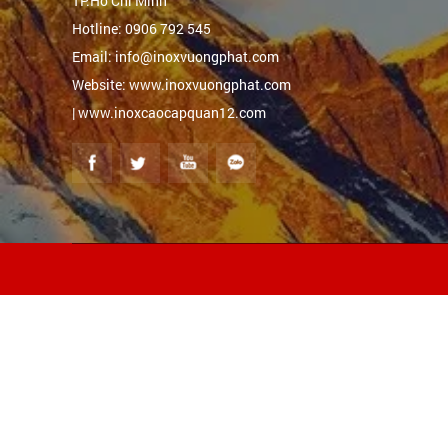
TP.Hồ Chí Minh
Hotline: 0906 792 545
Email: info@inoxvuongphat.com
Website: www.inoxvuongphat.com
| www.inoxcaocapquan12.com