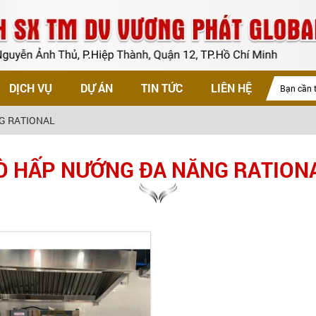
DỊCH VỤ
DỰ ÁN
TIN TỨC
LIÊN HỆ
G RATIONAL
Ò HẤP NƯỚNG ĐA NĂNG RATION