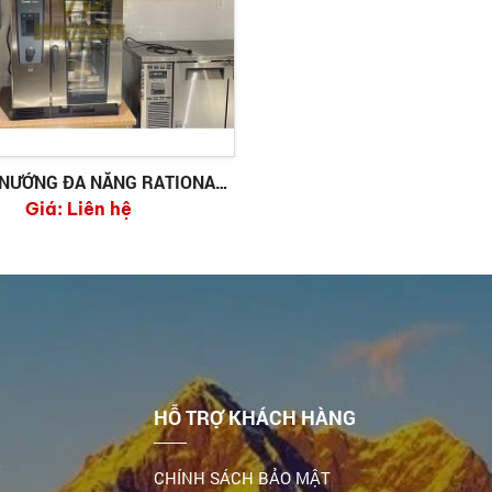
 NƯỚNG ĐA NĂNG RATIONAL
Giá:
ICC 10-1/1E
Liên hệ
HỖ TRỢ KHÁCH HÀNG
,
CHÍNH SÁCH BẢO MẬT