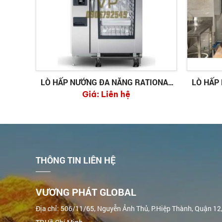
LÒ HẤP NƯỚNG ĐA NĂNG RATIONAL
LÒ HẤP
Giá:
ICP 20-2/1 E
Liên hệ
THÔNG TIN LIÊN HỆ
VƯƠNG PHÁT GLOBAL
Địa chỉ: 506/11/65, Nguyễn Ảnh Thủ, P.Hiệp Thành, Quận 12