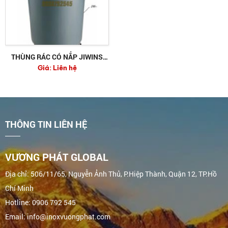
THÙNG RÁC CÓ NẮP JIWINS
Giá:
Liên hệ
JW-CR76E + JW-CRC2P
THÔNG TIN LIÊN HỆ
VƯƠNG PHÁT GLOBAL
Địa chỉ: 506/11/65, Nguyễn Ảnh Thủ, P.Hiệp Thành, Quận 12, TP.Hồ
Chí Minh
Hotline: 0906 792 545
Email: info@inoxvuongphat.com