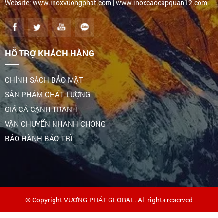
Website: www.inoxvuongphat.com | www.inoxcaocapquan12.com
HỖ TRỢ KHÁCH HÀNG
CHÍNH SÁCH BẢO MẬT
SẢN PHẨM CHẤT LƯỢNG
GIÁ CẢ CẠNH TRANH
VẬN CHUYỂN NHANH CHÓNG
BẢO HÀNH BẢO TRÌ
© Copyright VƯƠNG PHÁT GLOBAL. All rights reserved